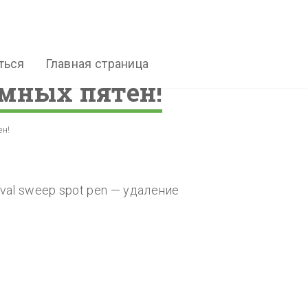
ться
Главная страница
емных пятен!
ен!
oval sweep spot pen — удаление